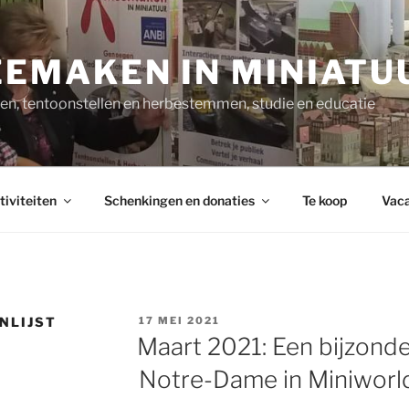
EMAKEN IN MINIATU
n, tentoonstellen en herbestemmen, studie en educatie
tiviteiten
Schenkingen en donaties
Te koop
Vaca
GEPLAATST
NLIJST
17 MEI 2021
OP
Maart 2021: Een bijzond
Notre-Dame in Miniworl