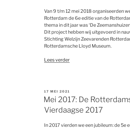
Van 9 t/m 12 mei 2018 organiseerden w
Rotterdam de 6e editie van de Rotterda
thema in dit jaar was ‘De Zeemanshuizen
Dit project hebben wij uitgevoerd in n
Stichting Welzijn Zeevarenden Rotterdam
Rotterdamsche Lloyd Museum.
“Mei
Lees verder
2018:
De
Rotterdamse
Verhalen
GEPLAATST
17 MEI 2021
Vierdaagse
OP
Mei 2017: De Rotterdam
2018”
Vierdaagse 2017
In 2017 vierden we een jubileum: de 5e 