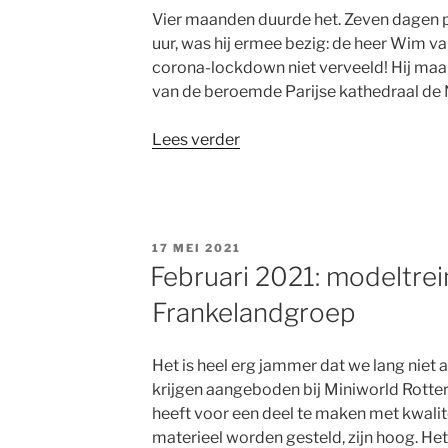
Vier maanden duurde het. Zeven dagen pe
uur, was hij ermee bezig: de heer Wim va
corona-lockdown niet verveeld! Hij maa
van de beroemde Parijse kathedraal de 
“Maart
Lees verder
2021:
Een
bijzondere
maquette:
GEPLAATST
17 MEI 2021
de
OP
Februari 2021: modeltre
Notre-
Frankelandgroep
Dame
in
Miniworld
Het is heel erg jammer dat we lang niet 
Rotterdam”
krijgen aangeboden bij Miniworld Rotte
heeft voor een deel te maken met kwalitei
materieel worden gesteld, zijn hoog. He