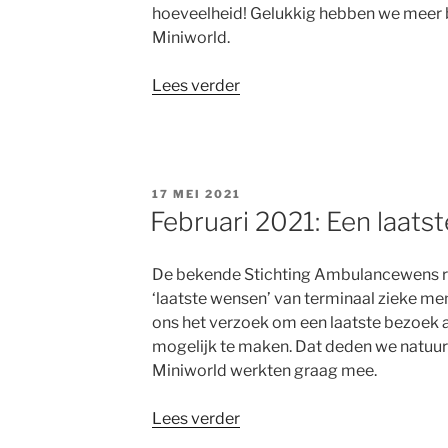
hoeveelheid! Gelukkig hebben we meer
Miniworld.
“Februari
Lees verder
2021:
modeltreinbaan
voor
Frankelandgroep”
GEPLAATST
17 MEI 2021
OP
Februari 2021: Een laats
De bekende Stichting Ambulancewens ric
‘laatste wensen’ van terminaal zieke men
ons het verzoek om een laatste bezoek
mogelijk te maken. Dat deden we natuurl
Miniworld werkten graag mee.
“Februari
Lees verder
2021: