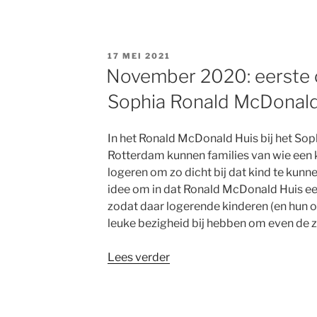
Een
laatste
wens
GEPLAATST
17 MEI 2021
vervuld”
OP
November 2020: eerste 
Sophia Ronald McDonald
In het Ronald McDonald Huis bij het Sop
Rotterdam kunnen families van wie een ki
logeren om zo dicht bij dat kind te kunn
idee om in dat Ronald McDonald Huis ee
zodat daar logerende kinderen (en hun ou
leuke bezigheid bij hebben om even de z
“November
Lees verder
2020:
eerste
contact