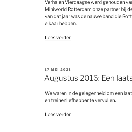
Verhalen Vierdaagse werd gehouden van 
Miniworld Rotterdam onze partner bij d
van dat jaar was de nauwe band die Rot
elkaar hebben.
“Mei
Lees verder
2017:
De
Rotterdamse
Verhalen
GEPLAATST
17 MEI 2021
Vierdaagse
OP
Augustus 2016: Een laat
2017”
We waren in de gelegenheid om een laa
en treinenliefhebber te vervullen.
“Augustus
Lees verder
2016:
Een