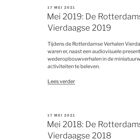
met
GEPLAATST
17 MEI 2021
het
OP
Mei 2019: De Rotterdam
Sophia
Vierdaagse 2019
Ronald
McDonald
Huis”
Tijdens de Rotterdamse Verhalen Vierda
waren er, naast een audiovisuele presenta
wederopbouwverhalen in de miniatuurwe
activiteiten te beleven.
“Mei
Lees verder
2019:
De
Rotterdamse
Verhalen
GEPLAATST
17 MEI 2021
Vierdaagse
OP
Mei 2018: De Rotterdam
2019”
Vierdaagse 2018