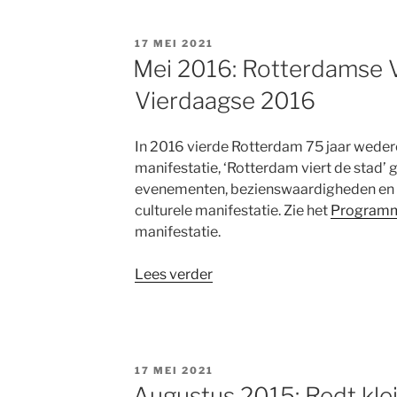
laatste
wens
GEPLAATST
17 MEI 2021
vervuld”
OP
Mei 2016: Rotterdamse 
Vierdaagse 2016
In 2016 vierde Rotterdam 75 jaar wede
manifestatie, ‘Rotterdam viert de stad’ 
evenementen, bezienswaardigheden en
culturele manifestatie. Zie het
Programm
manifestatie.
“Mei
Lees verder
2016:
Rotterdamse
Verhalen
Vierdaagse
GEPLAATST
17 MEI 2021
2016”
OP
Augustus 2015: Redt kle