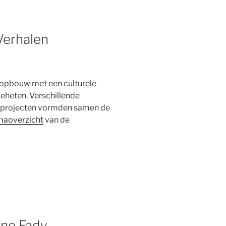
Verhalen
ropbouw met een culturele
geheten. Verschillende
 projecten vormden samen de
aoverzicht
van de
ine Fady