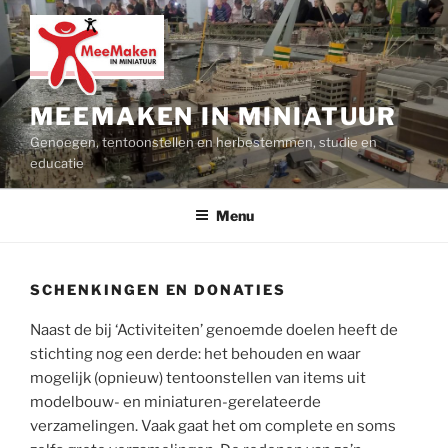
Ga
naar
de
inhoud
MEEMAKEN IN MINIATUUR
Genoegen, tentoonstellen en herbestemmen, studie en
educatie
Menu
SCHENKINGEN EN DONATIES
Naast de bij ‘Activiteiten’ genoemde doelen heeft de
stichting nog een derde: het behouden en waar
mogelijk (opnieuw) tentoonstellen van items uit
modelbouw- en miniaturen-gerelateerde
verzamelingen. Vaak gaat het om complete en soms