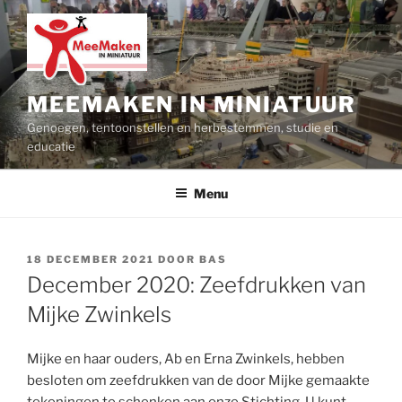
Ga
naar
de
inhoud
MEEMAKEN IN MINIATUUR
Genoegen, tentoonstellen en herbestemmen, studie en
educatie
Menu
GEPLAATST
18 DECEMBER 2021
DOOR
BAS
OP
December 2020: Zeefdrukken van
Mijke Zwinkels
Mijke en haar ouders, Ab en Erna Zwinkels, hebben
besloten om zeefdrukken van de door Mijke gemaakte