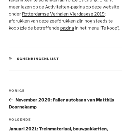
tekeningen te schenken aan onze Stichting. U kunt
meer lezen op de Activiteiten-pagina op deze website
onder
Rotterdamse Verhalen Vierdaagse 2019
;
afdrukken van deze zeefdrukken zijn nog steeds te
koop (zie de betreffende
pagina
in het menu ‘Te koop’).
CATEGORIEËN
SCHENKINGENLIJST
Bericht
Vorig
VORIGE
navigatie
bericht
November 2020: Faller autobaan van Matthijs
Doornekamp
Volgend
VOLGENDE
bericht
Januari 2021: Treinmateriaal, bouwpakketten,