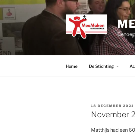
Ga
naar
de
ME
inhoud
Genoege
Home
De Stichting
Ac
GEPLAATST
18 DECEMBER 2021
OP
November 20
Matthijs had een 60 