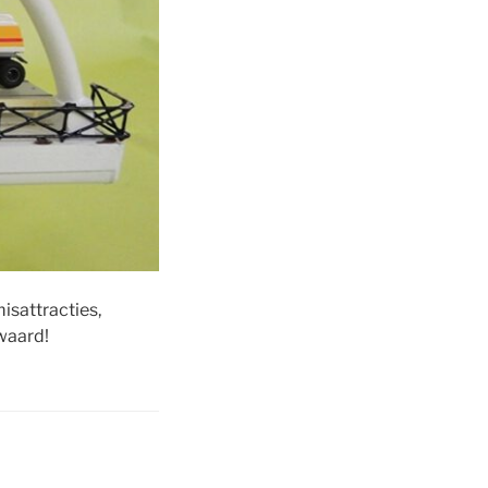
misattracties,
 waard!