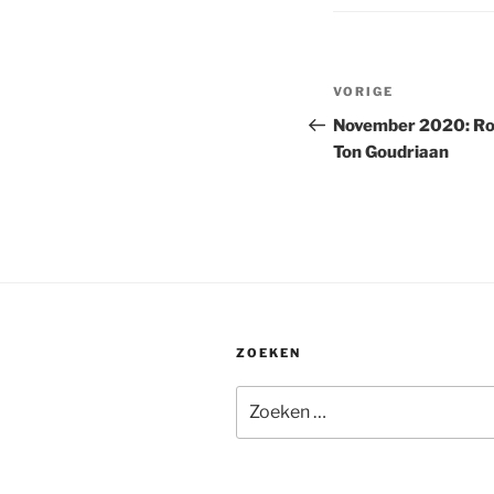
Bericht
Vorig
VORIGE
navigatie
bericht
November 2020: Roll
Ton Goudriaan
ZOEKEN
Zoeken
naar: