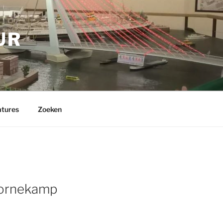
UR
tures
Zoeken
oornekamp