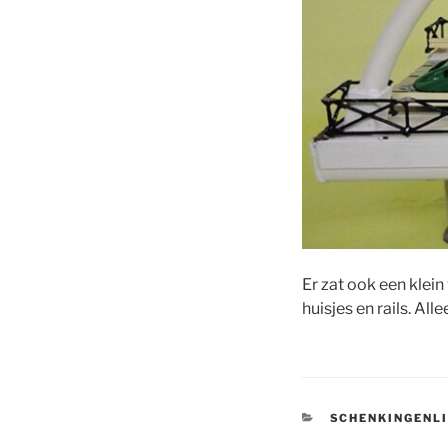
Er zat ook een klein
huisjes en rails. Al
CATEGORIEËN
SCHENKINGENL