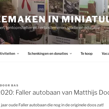
EMAKEN IN MINIATU
n, tentoonstellen en herbestemmen, studie en educatie
tiviteiten
Schenkingen en donaties
Te koop
Vaca
DOOR
BAS
20: Faller autobaan van Matthijs D
jaar oude Faller autobaan die nog in de originele doos zat!