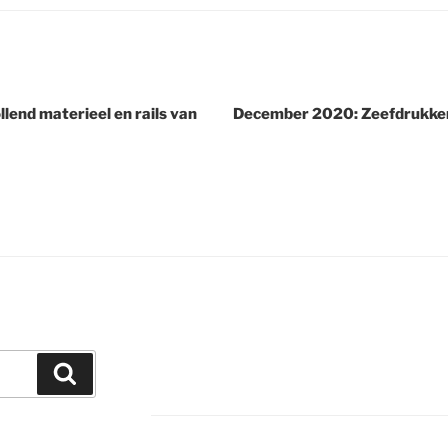
end materieel en rails van
December 2020: Zeefdrukken
Zoeken