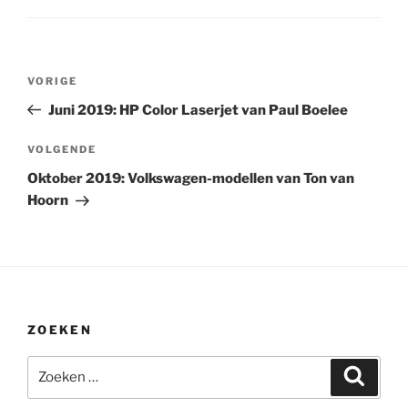
Bericht
Vorig
VORIGE
navigatie
bericht
Juni 2019: HP Color Laserjet van Paul Boelee
Volgend
VOLGENDE
bericht
Oktober 2019: Volkswagen-modellen van Ton van
Hoorn
ZOEKEN
Zoeken
Zoeke
naar: