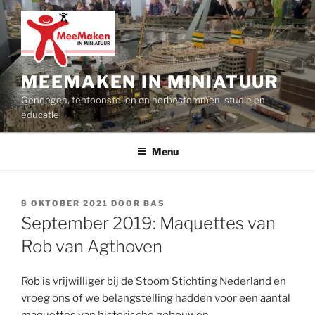
Ga
naar
de
inhoud
MEEMAKEN IN MINIATUUR
Genoegen, tentoonstellen en herbestemmen, studie en
educatie
Menu
GEPLAATST
8 OKTOBER 2021
DOOR
BAS
OP
September 2019: Maquettes van
Rob van Agthoven
Rob is vrijwilliger bij de Stoom Stichting Nederland en
vroeg ons of we belangstelling hadden voor een aantal