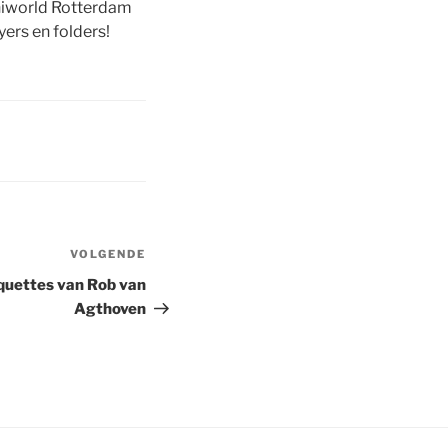
iniworld Rotterdam
ers en folders!
VOLGENDE
Volgend
bericht
uettes van Rob van
Agthoven