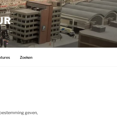
UR
tures
Zoeken
de bestemming geven,