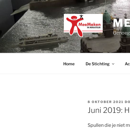
Ga
naar
de
ME
inhoud
Genoege
Home
De Stichting
Ac
GEPLAATST
8 OKTOBER 2021
D
OP
Juni 2019: 
Spullen die je niet