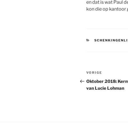
en dat is wat Paul 
kon die op kantoor 
CATEGORIEËN
SCHENKINGENL
Bericht
Vorig
VORIGE
navigatie
bericht
Oktober 2018: Kermi
van Lucie Lohman