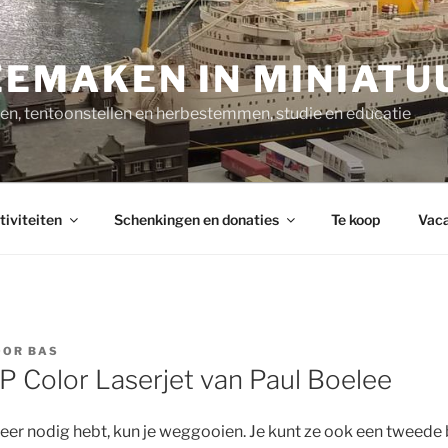
EMAKEN IN MINIATU
n, tentoonstellen en herbestemmen, studie en educatie
tiviteiten
Schenkingen en donaties
Te koop
Vaca
OOR
BAS
HP Color Laserjet van Paul Boelee
 meer nodig hebt, kun je weggooien. Je kunt ze ook een twee