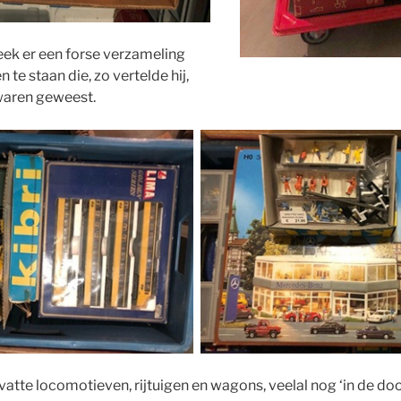
leek er een forse verzameling
 te staan die, zo vertelde hij,
 waren geweest.
tte locomotieven, rijtuigen en wagons, veelal nog ‘in de doo