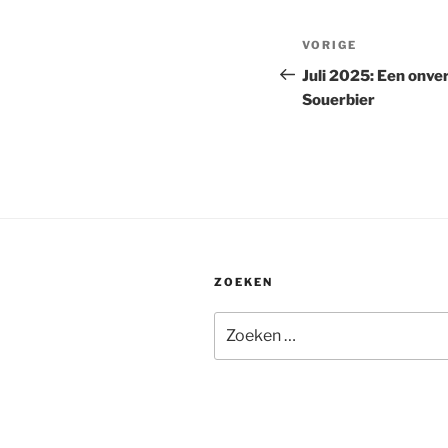
Bericht
Vorig
VORIGE
navigatie
bericht
Juli 2025: Een onv
Souerbier
ZOEKEN
Zoeken
naar: