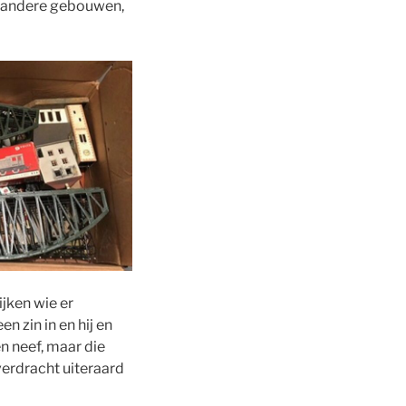
n andere gebouwen,
jken wie er
n zin in en hij en
n neef, maar die
erdracht uiteraard