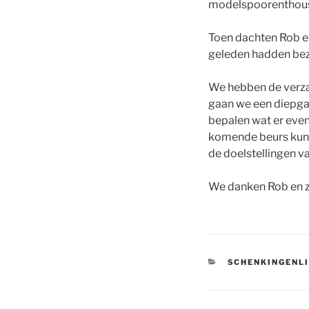
modelspoorenthous
Toen dachten Rob en
geleden hadden bez
We hebben de verza
gaan we een diepgaa
bepalen wat er even
komende beurs kunne
de doelstellingen va
We danken Rob en z
CATEGORIEËN
SCHENKINGENL