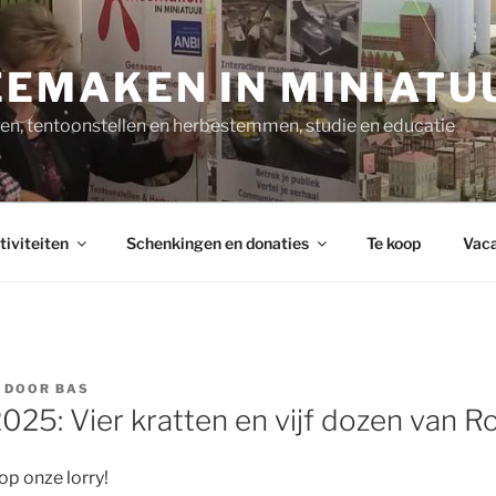
EMAKEN IN MINIATU
n, tentoonstellen en herbestemmen, studie en educatie
tiviteiten
Schenkingen en donaties
Te koop
Vaca
DOOR
BAS
25: Vier kratten en vijf dozen van R
op onze lorry!