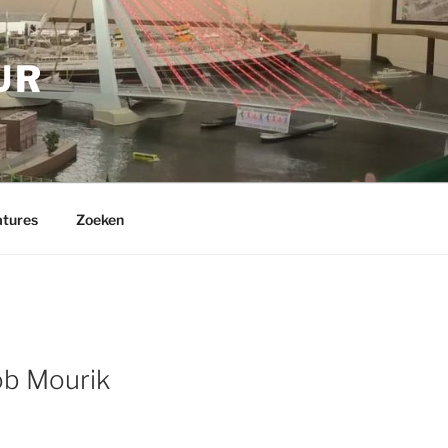
UR
tures
Zoeken
ob Mourik