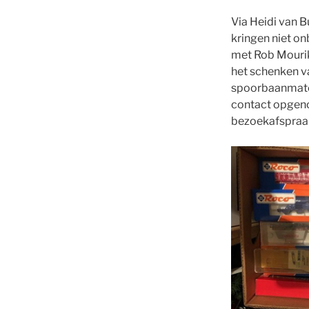
Via Heidi van 
kringen niet o
met Rob Mourik
het schenken va
spoorbaanmater
contact opgen
bezoekafspraa