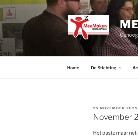
Ga
naar
de
ME
inhoud
Genoege
Home
De Stichting
Ac
GEPLAATST
25 NOVEMBER 2025
OP
November 20
Het paste maar net 