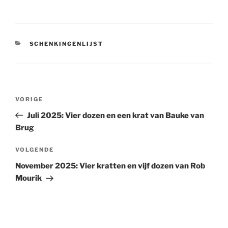
CATEGORIEËN
SCHENKINGENLIJST
Bericht
Vorig
VORIGE
navigatie
bericht
Juli 2025: Vier dozen en een krat van Bauke van
Brug
Volgend
VOLGENDE
bericht
November 2025: Vier kratten en vijf dozen van Rob
Mourik