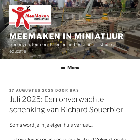
Ga
naar
de
inhoud
MEEMAKEN IN MINIATUUR
Genoegen, tentoonstellen en herbestemmen, studie en
educatie
Menu
GEPLAATST
17 AUGUSTUS 2025
DOOR
BAS
OP
Juli 2025: Een onverwachte
schenking van Richard Souerbier
Soms word je in je eigen huis verrast…
Dat overkwam onze secretaris Richard Volwerk op de