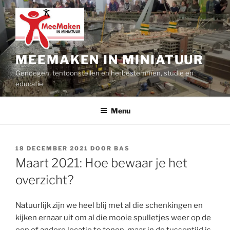
Ga
naar
de
inhoud
MEEMAKEN IN MINIATUUR
Genoegen, tentoonstellen en herbestemmen, studie en
educatie
Menu
GEPLAATST
18 DECEMBER 2021
DOOR
BAS
OP
Maart 2021: Hoe bewaar je het
overzicht?
Natuurlijk zijn we heel blij met al die schenkingen en
kijken ernaar uit om al die mooie spulletjes weer op de