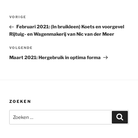
Bericht
Vorig
VORIGE
navigatie
bericht
Februari 2021: (In bruikleen) Koets en voorgevel
Rijtuig- en Wagenmakerij van Nic van der Meer
Volgend
VOLGENDE
bericht
Maart 2021: Hergebruik in optima forma
ZOEKEN
Zoeken
Zoeke
naar: