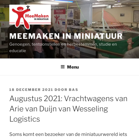
Ga
naar
de
inhoud
MEEMAKEN IN MINIATUUR
Genoegen, tentoonstellen en herbestemmen, studie en
educatie
Menu
GEPLAATST
18 DECEMBER 2021
DOOR
BAS
OP
Augustus 2021: Vrachtwagens van
Arie van Duijn van Wesseling
Logistics
Soms komt een bezoeker van de miniatuurwereld iets