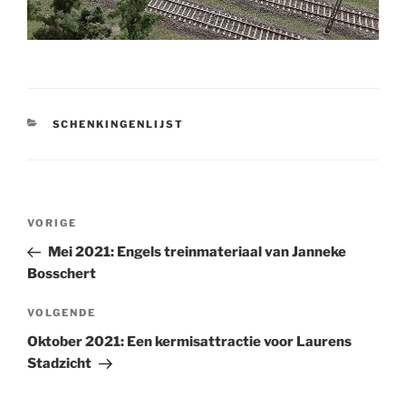
CATEGORIEËN
SCHENKINGENLIJST
Bericht
Vorig
VORIGE
navigatie
bericht
Mei 2021: Engels treinmateriaal van Janneke
Bosschert
Volgend
VOLGENDE
bericht
Oktober 2021: Een kermisattractie voor Laurens
Stadzicht