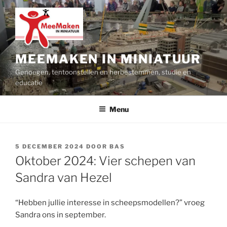
Ga
naar
de
inhoud
MEEMAKEN IN MINIATUUR
Genoegen, tentoonstellen en herbestemmen, studie en
educatie
Menu
GEPLAATST
5 DECEMBER 2024
DOOR
BAS
OP
Oktober 2024: Vier schepen van
Sandra van Hezel
“Hebben jullie interesse in scheepsmodellen?” vroeg
Sandra ons in september.