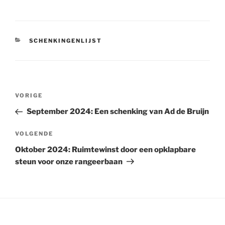
CATEGORIEËN
SCHENKINGENLIJST
Bericht
Vorig
VORIGE
navigatie
bericht
September 2024: Een schenking van Ad de Bruijn
Volgend
VOLGENDE
bericht
Oktober 2024: Ruimtewinst door een opklapbare
steun voor onze rangeerbaan