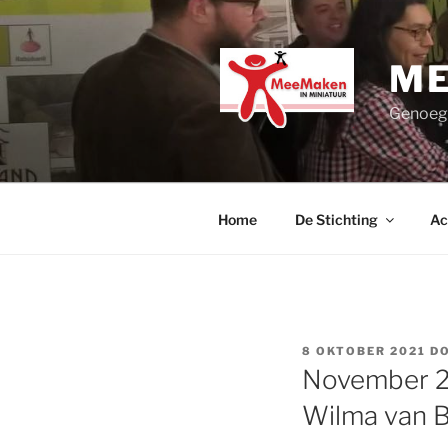
Ga
naar
de
ME
inhoud
Genoege
Home
De Stichting
Ac
GEPLAATST
8 OKTOBER 2021
D
OP
November 20
Wilma van 