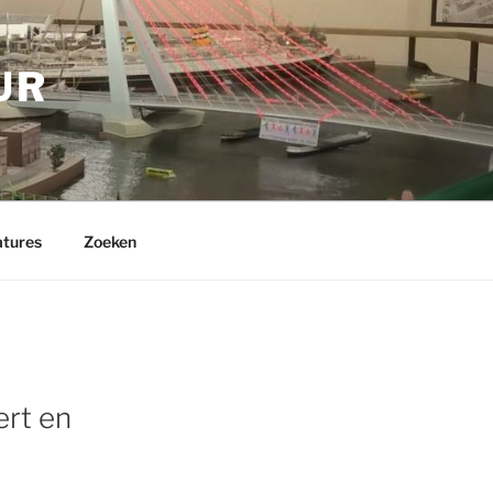
UR
tures
Zoeken
ert en