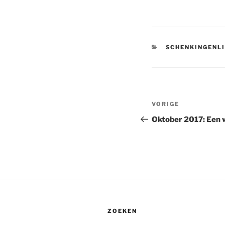
CATEGORIEËN
SCHENKINGENL
Bericht
Vorig
VORIGE
navigatie
bericht
Oktober 2017: Een 
ZOEKEN