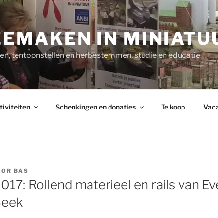
EMAKEN IN MINIATU
n, tentoonstellen en herbestemmen, studie en educatie
tiviteiten
Schenkingen en donaties
Te koop
Vaca
OOR
BAS
17: Rollend materieel en rails van Ev
Beek