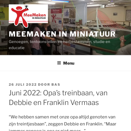
Ga
naar
de
inhoud
MEEMAKEN IN MINIATUUR
Genoegen, tentoonstellen en herbestemmen, studie en
educatie
Menu
GEPLAATST
26 JULI 2022
DOOR
BAS
OP
Juni 2022: Opa’s treinbaan, van
Debbie en Franklin Vermaas
“We hebben samen met onze opa altijd genoten van
zijn treintjesbaan”, zeggen Debbie en Franklin. “Maar