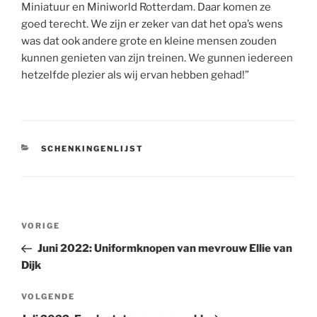
Miniatuur en Miniworld Rotterdam. Daar komen ze
goed terecht. We zijn er zeker van dat het opa’s wens
was dat ook andere grote en kleine mensen zouden
kunnen genieten van zijn treinen. We gunnen iedereen
hetzelfde plezier als wij ervan hebben gehad!”
CATEGORIEËN
SCHENKINGENLIJST
Bericht
Vorig
VORIGE
navigatie
bericht
Juni 2022: Uniformknopen van mevrouw Ellie van
Dijk
Volgend
VOLGENDE
bericht