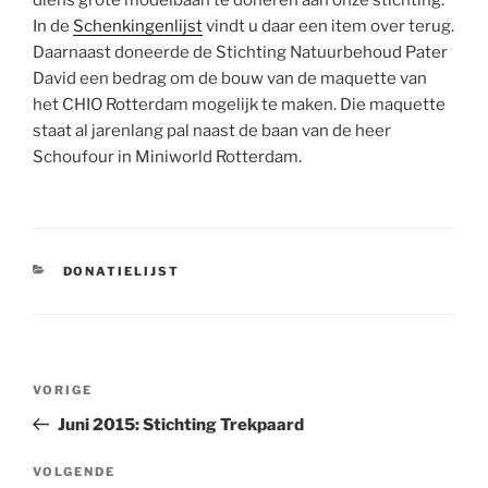
diens grote modelbaan te doneren aan onze stichting.
In de
Schenkingenlijst
vindt u daar een item over terug.
Daarnaast doneerde de Stichting Natuurbehoud Pater
David een bedrag om de bouw van de maquette van
het CHIO Rotterdam mogelijk te maken. Die maquette
staat al jarenlang pal naast de baan van de heer
Schoufour in Miniworld Rotterdam.
CATEGORIEËN
DONATIELIJST
Bericht
Vorig
VORIGE
navigatie
bericht
Juni 2015: Stichting Trekpaard
Volgend
VOLGENDE