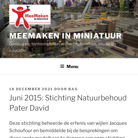
Ga
naar
de
inhoud
MEEMAKEN IN MINIATUUR
Genoegen, tentoonstellen en herbestemmen, studie en
educatie
Menu
GEPLAATST
18 DECEMBER 2021
DOOR
BAS
OP
Juni 2015: Stichting Natuurbehoud
Pater David
Deze stichting beheerde de erfenis van wijlen Jacques
Schoufour en bemiddelde bij de besprekingen om