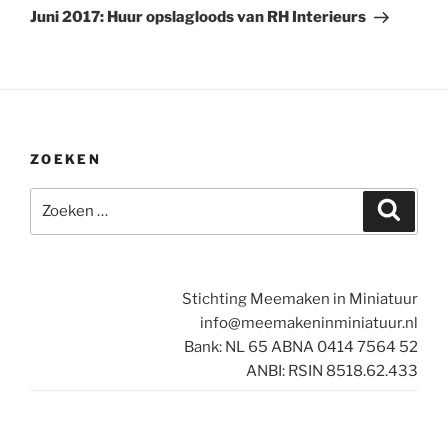
bericht
Juni 2017: Huur opslagloods van RH Interieurs
ZOEKEN
Zoeken
Zoeke
naar:
Stichting Meemaken in Miniatuur
info@meemakeninminiatuur.nl
Bank: NL 65 ABNA 0414 7564 52
ANBI: RSIN 8518.62.433