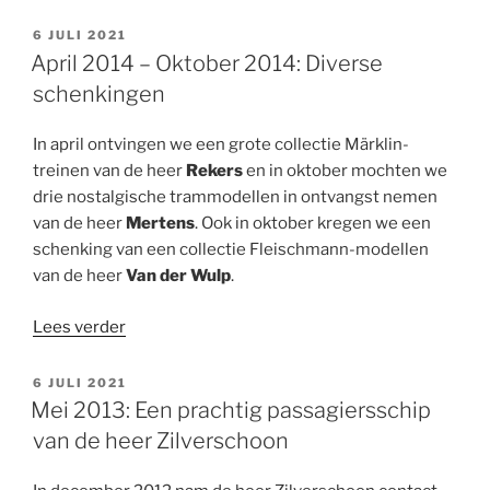
Een
ECT-
GEPLAATST
6 JULI 2021
OP
maquette”
April 2014 – Oktober 2014: Diverse
schenkingen
In april ontvingen we een grote collectie Märklin-
treinen van de heer
Rekers
en in oktober mochten we
drie nostalgische trammodellen in ontvangst nemen
van de heer
Mertens
. Ook in oktober kregen we een
schenking van een collectie Fleischmann-modellen
van de heer
Van der Wulp
.
“April
Lees verder
2014
–
GEPLAATST
6 JULI 2021
OP
Oktober
Mei 2013: Een prachtig passagiersschip
2014:
van de heer Zilverschoon
Diverse
schenkingen”