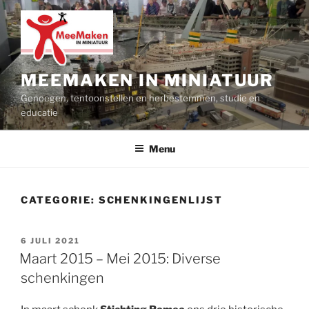
Ga
naar
de
inhoud
MEEMAKEN IN MINIATUUR
Genoegen, tentoonstellen en herbestemmen, studie en
educatie
Menu
CATEGORIE:
SCHENKINGENLIJST
GEPLAATST
6 JULI 2021
OP
Maart 2015 – Mei 2015: Diverse
schenkingen