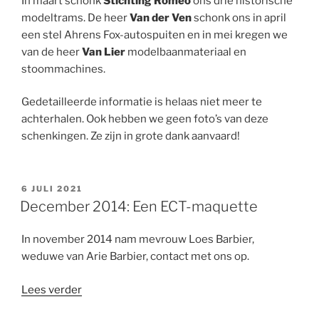
In maart schonk
Stichting Romeo
ons drie historische
modeltrams. De heer
Van der Ven
schonk ons in april
een stel Ahrens Fox-autospuiten en in mei kregen we
van de heer
Van Lier
modelbaanmateriaal en
stoommachines.
Gedetailleerde informatie is helaas niet meer te
achterhalen. Ook hebben we geen foto’s van deze
schenkingen. Ze zijn in grote dank aanvaard!
GEPLAATST
6 JULI 2021
OP
December 2014: Een ECT-maquette
In november 2014 nam mevrouw Loes Barbier,
weduwe van Arie Barbier, contact met ons op.
“December
Lees verder
2014: