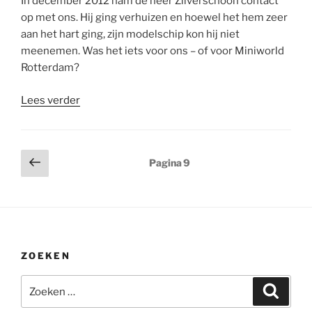
In december 2012 nam de heer Zilverschoon contact
op met ons. Hij ging verhuizen en hoewel het hem zeer
aan het hart ging, zijn modelschip kon hij niet
meenemen. Was het iets voor ons – of voor Miniworld
Rotterdam?
“Mei
Lees verder
2013:
Een
prachtig
Berichten
Vorige
Pagina
9
passagiersschip
pagina
paginering
van
de
heer
Zilverschoon”
ZOEKEN
Zoeken
Zoeke
naar: