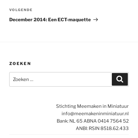
Volgend
VOLGENDE
bericht
December 2014: Een ECT-maquette
ZOEKEN
Zoeken
Zoeke
naar:
Stichting Meemaken in Miniatuur
info@meemakeninminiatuur.nl
Bank: NL 65 ABNA 0414 7564 52
ANBI: RSIN 8518.62.433