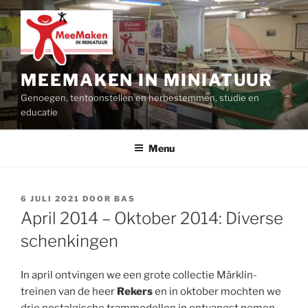
Ga
naar
de
inhoud
MEEMAKEN IN MINIATUUR
Genoegen, tentoonstellen en herbestemmen, studie en
educatie
Menu
GEPLAATST
6 JULI 2021
DOOR
BAS
OP
April 2014 – Oktober 2014: Diverse
schenkingen
In april ontvingen we een grote collectie Märklin-
treinen van de heer
Rekers
en in oktober mochten we