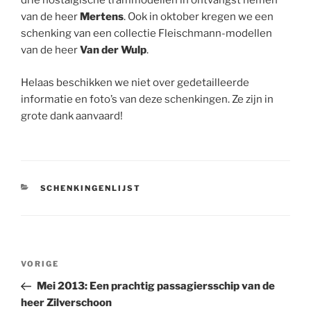
drie nostalgische trammodellen in ontvangst nemen
van de heer
Mertens
. Ook in oktober kregen we een
schenking van een collectie Fleischmann-modellen
van de heer
Van der Wulp
.
Helaas beschikken we niet over gedetailleerde
informatie en foto’s van deze schenkingen. Ze zijn in
grote dank aanvaard!
CATEGORIEËN
SCHENKINGENLIJST
Bericht
Vorig
VORIGE
navigatie
bericht
Mei 2013: Een prachtig passagiersschip van de
heer Zilverschoon