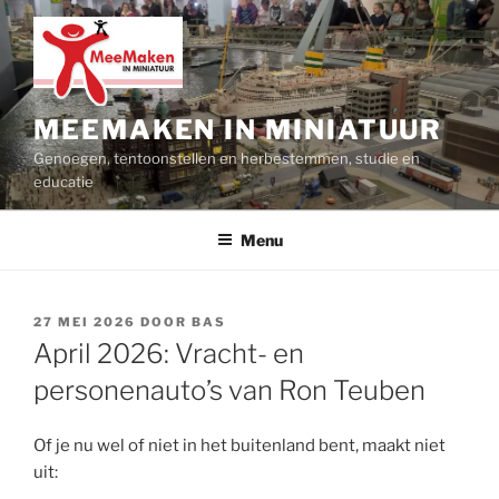
Ga
naar
de
inhoud
MEEMAKEN IN MINIATUUR
Genoegen, tentoonstellen en herbestemmen, studie en
educatie
Menu
GEPLAATST
27 MEI 2026
DOOR
BAS
OP
April 2026: Vracht- en
personenauto’s van Ron Teuben
Of je nu wel of niet in het buitenland bent, maakt niet
uit: