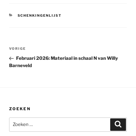
CATEGORIEËN
SCHENKINGENLIJST
Bericht
Vorig
VORIGE
navigatie
bericht
Februari 2026: Materiaal in schaal N van Willy
Barneveld
ZOEKEN
Zoeken
Zoeke
naar: