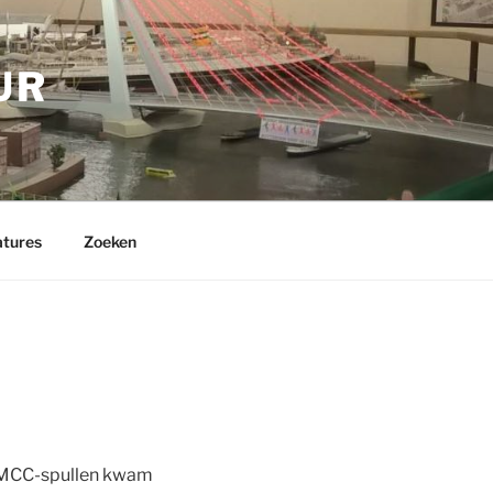
UR
tures
Zoeken
ei MCC-spullen kwam