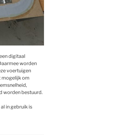
een digitaal
. Daarmee worden
Deze voertuigen
t mogelijk om
fremsnelheid,
nd worden bestuurd.
al in gebruik is