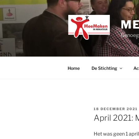
Ga
naar
de
ME
inhoud
Genoege
Home
De Stichting
Ac
GEPLAATST
18 DECEMBER 2021
OP
April 2021:
Het was geen 1 apri