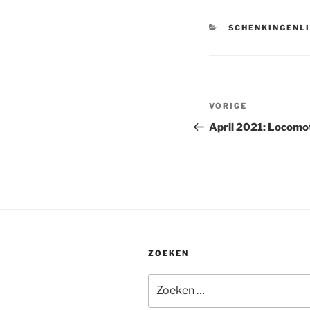
CATEGORIEËN
SCHENKINGENL
Bericht
Vorig
VORIGE
navigatie
bericht
April 2021: Locomo
ZOEKEN
Zoeken
naar: