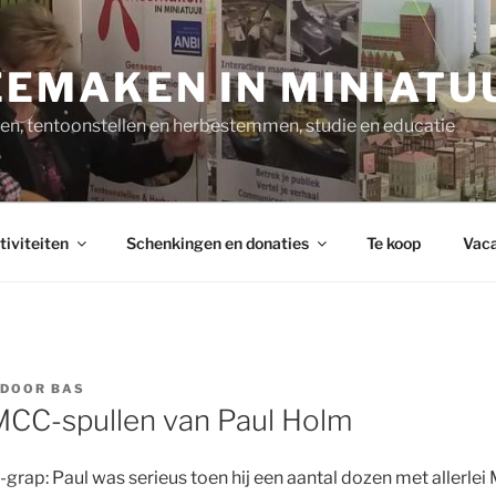
EMAKEN IN MINIATU
n, tentoonstellen en herbestemmen, studie en educatie
tiviteiten
Schenkingen en donaties
Te koop
Vaca
DOOR
BAS
 MCC-spullen van Paul Holm
l-grap: Paul was serieus toen hij een aantal dozen met allerl