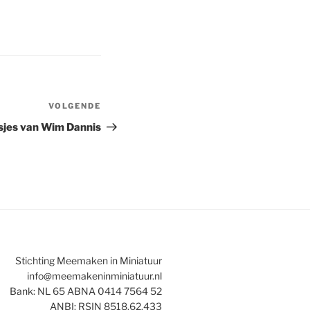
VOLGENDE
Volgend
bericht
isjes van Wim Dannis
Stichting Meemaken in Miniatuur
info@meemakeninminiatuur.nl
Bank: NL 65 ABNA 0414 7564 52
ANBI: RSIN 8518.62.433