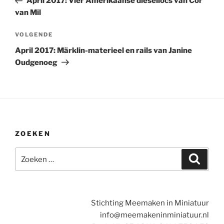
April 2017: Vier Amerikaanse diesellocs van Cor
van Mil
Volgend
VOLGENDE
bericht
April 2017: Märklin-materieel en rails van Janine
Oudgenoeg
ZOEKEN
Zoeken
Zoeke
naar:
Stichting Meemaken in Miniatuur
info@meemakeninminiatuur.nl