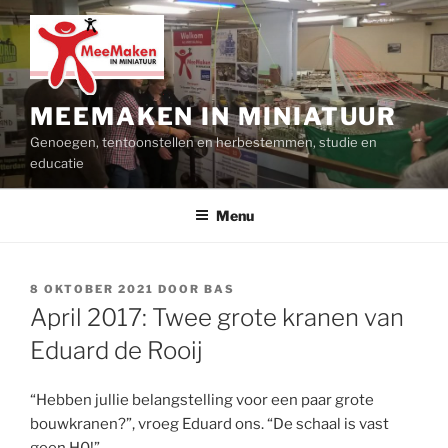
Ga
naar
de
inhoud
MEEMAKEN IN MINIATUUR
Genoegen, tentoonstellen en herbestemmen, studie en
educatie
Menu
GEPLAATST
8 OKTOBER 2021
DOOR
BAS
OP
April 2017: Twee grote kranen van
Eduard de Rooij
“Hebben jullie belangstelling voor een paar grote
bouwkranen?”, vroeg Eduard ons. “De schaal is vast