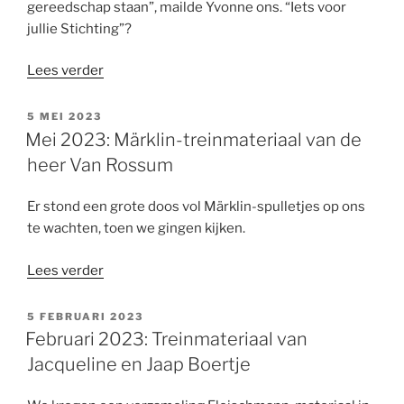
gereedschap staan”, mailde Yvonne ons. “Iets voor
jullie Stichting”?
“Juni
Lees verder
2023:
Gereedschap
GEPLAATST
5 MEI 2023
OP
van
Mei 2023: Märklin-treinmateriaal van de
Yvonne
heer Van Rossum
Finke”
Er stond een grote doos vol Märklin-spulletjes op ons
te wachten, toen we gingen kijken.
“Mei
Lees verder
2023:
Märklin-
GEPLAATST
5 FEBRUARI 2023
OP
treinmateriaal
Februari 2023: Treinmateriaal van
van
Jacqueline en Jaap Boertje
de
heer