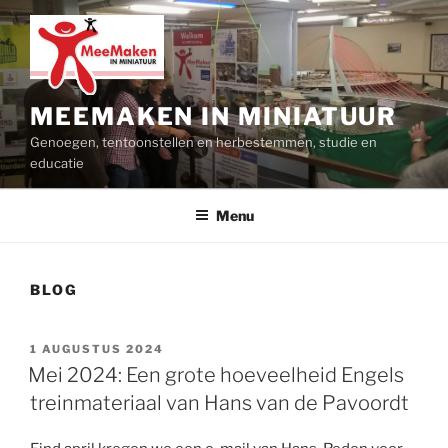
Ga
naar
de
inhoud
MEEMAKEN IN MINIATUUR
Genoegen, tentoonstellen en herbestemmen, studie en
educatie
Menu
BLOG
GEPLAATST
1 AUGUSTUS 2024
OP
Mei 2024: Een grote hoeveelheid Engels
treinmateriaal van Hans van de Pavoordt