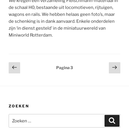
We kregen een verzameling Fleischmann-materiaal in
Van
de schaal H0, bestaande uit locomotieven, rijtuigen,
Rossum”
wagons en rails. We hebben helaas geen foto’s, maar
de schenking is in dank aanvaard. Enkele onderdelen
zijn ‘in dienst gesteld’ in de miniatuurwereld van
Miniworld Rotterdam.
Berichten
Vorige
Volg
Pagina
3
pagina
pagi
paginering
ZOEKEN
Zoeken
Zoeke
naar: