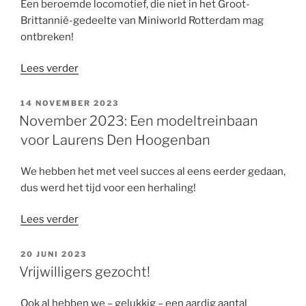
Een beroemde locomotief, die niet in het Groot-
ter
Brittannië-gedeelte van Miniworld Rotterdam mag
Wisscha”
ontbreken!
“December
Lees verder
2023:
Een
GEPLAATST
14 NOVEMBER 2023
OP
‘Flying
November 2023: Een modeltreinbaan
Scotsman’
voor Laurens Den Hoogenban
van
Ton
We hebben het met veel succes al eens eerder gedaan,
van
dus werd het tijd voor een herhaling!
Hoorn”
“November
Lees verder
2023:
Een
GEPLAATST
20 JUNI 2023
OP
modeltreinbaan
Vrijwilligers gezocht!
voor
Laurens
Ook al hebben we – gelukkig – een aardig aantal