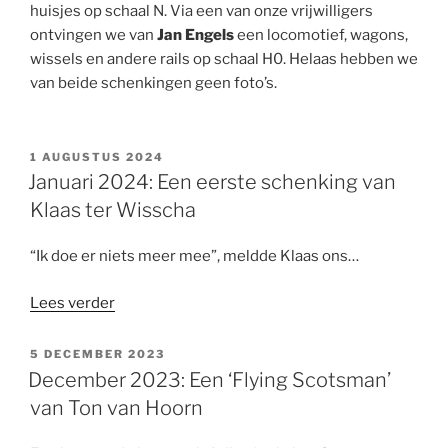
huisjes op schaal N. Via een van onze vrijwilligers
ontvingen we van
Jan Engels
een locomotief, wagons,
wissels en andere rails op schaal H0. Helaas hebben we
van beide schenkingen geen foto’s.
GEPLAATST
1 AUGUSTUS 2024
OP
Januari 2024: Een eerste schenking van
Klaas ter Wisscha
“Ik doe er niets meer mee”, meldde Klaas ons…
“Januari
Lees verder
2024:
Een
GEPLAATST
5 DECEMBER 2023
OP
eerste
December 2023: Een ‘Flying Scotsman’
schenking
van Ton van Hoorn
van
Klaas