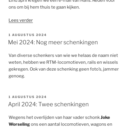
Eind april kregen we een e-mail van Hans. Reden voor
ons om bij hem thuis te gaan kijken.
“Mei
Lees verder
2024:
Een
GEPLAATST
1 AUGUSTUS 2024
OP
grote
Mei 2024: Nog meer schenkingen
hoeveelheid
Engels
Van diverse schenkers van wie we helaas de naam niet
treinmateriaal
weten, hebben we RTM-locomotieven, rails en wissels
van
gekregen. Ook van deze schenking geen foto’s, jammer
Hans
genoeg.
van
de
Pavoordt”
GEPLAATST
1 AUGUSTUS 2024
OP
April 2024: Twee schenkingen
Wegens het overlijden van haar vader schonk
Joke
Worseling
ons een aantal locomotieven, wagons en