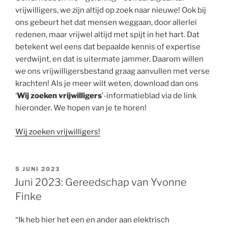
Den
vrijwilligers, we zijn altijd op zoek naar nieuwe! Ook bij
Hoogenban”
ons gebeurt het dat mensen weggaan, door allerlei
redenen, maar vrijwel altijd met spijt in het hart. Dat
betekent wel eens dat bepaalde kennis of expertise
verdwijnt, en dat is uitermate jammer. Daarom willen
we ons vrijwilligersbestand graag aanvullen met verse
krachten! Als je meer wilt weten, download dan ons
‘
Wij zoeken vrijwilligers
’-informatieblad via de link
hieronder. We hopen van je te horen!
Wij zoeken vrijwilligers!
GEPLAATST
5 JUNI 2023
OP
Juni 2023: Gereedschap van Yvonne
Finke
“Ik heb hier het een en ander aan elektrisch