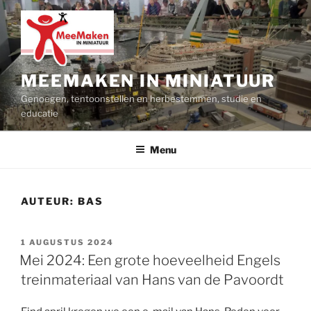
Ga
naar
de
inhoud
MEEMAKEN IN MINIATUUR
Genoegen, tentoonstellen en herbestemmen, studie en
educatie
Menu
AUTEUR:
BAS
GEPLAATST
1 AUGUSTUS 2024
OP
Mei 2024: Een grote hoeveelheid Engels
treinmateriaal van Hans van de Pavoordt