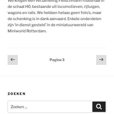
We kregen een verzameling Fleischmann-materiaal in
Van
de schaal H0, bestaande uit locomotieven, rijtuigen,
Rossum”
wagons en rails. We hebben helaas geen foto’s, maar
de schenking is in dank aanvaard. Enkele onderdelen
zijn ‘in dienst gesteld’ in de miniatuurwereld van
Miniworld Rotterdam.
Berichten
Vorige
Volg
Pagina
3
pagina
pagi
paginering
ZOEKEN
Zoeken
Zoeke
naar: