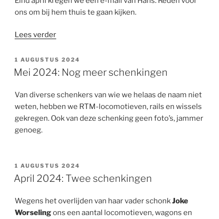
Eind april kregen we een e-mail van Hans. Reden voor
ons om bij hem thuis te gaan kijken.
“Mei
Lees verder
2024:
Een
GEPLAATST
1 AUGUSTUS 2024
OP
grote
Mei 2024: Nog meer schenkingen
hoeveelheid
Engels
Van diverse schenkers van wie we helaas de naam niet
treinmateriaal
weten, hebben we RTM-locomotieven, rails en wissels
van
gekregen. Ook van deze schenking geen foto’s, jammer
Hans
genoeg.
van
de
Pavoordt”
GEPLAATST
1 AUGUSTUS 2024
OP
April 2024: Twee schenkingen
Wegens het overlijden van haar vader schonk
Joke
Worseling
ons een aantal locomotieven, wagons en