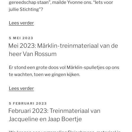
gereedschap staan”, mailde Yvonne ons. “Iets voor
jullie Stichting”?
“Juni
Lees verder
2023:
Gereedschap
GEPLAATST
5 MEI 2023
OP
van
Mei 2023: Märklin-treinmateriaal van de
Yvonne
heer Van Rossum
Finke”
Er stond een grote doos vol Märklin-spulletjes op ons
te wachten, toen we gingen kijken.
“Mei
Lees verder
2023:
Märklin-
GEPLAATST
5 FEBRUARI 2023
OP
treinmateriaal
Februari 2023: Treinmateriaal van
van
Jacqueline en Jaap Boertje
de
heer