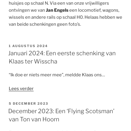
huisjes op schaal N. Via een van onze vrijwilligers
ontvingen we van
Jan Engels
een locomotief, wagons,
wissels en andere rails op schaal H0. Helaas hebben we
van beide schenkingen geen foto’s.
GEPLAATST
1 AUGUSTUS 2024
OP
Januari 2024: Een eerste schenking van
Klaas ter Wisscha
“Ik doe er niets meer mee”, meldde Klaas ons…
“Januari
Lees verder
2024:
Een
GEPLAATST
5 DECEMBER 2023
OP
eerste
December 2023: Een ‘Flying Scotsman’
schenking
van Ton van Hoorn
van
Klaas