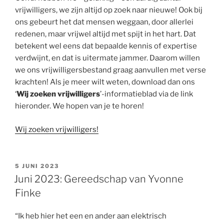
Den
vrijwilligers, we zijn altijd op zoek naar nieuwe! Ook bij
Hoogenban”
ons gebeurt het dat mensen weggaan, door allerlei
redenen, maar vrijwel altijd met spijt in het hart. Dat
betekent wel eens dat bepaalde kennis of expertise
verdwijnt, en dat is uitermate jammer. Daarom willen
we ons vrijwilligersbestand graag aanvullen met verse
krachten! Als je meer wilt weten, download dan ons
‘
Wij zoeken vrijwilligers
’-informatieblad via de link
hieronder. We hopen van je te horen!
Wij zoeken vrijwilligers!
GEPLAATST
5 JUNI 2023
OP
Juni 2023: Gereedschap van Yvonne
Finke
“Ik heb hier het een en ander aan elektrisch