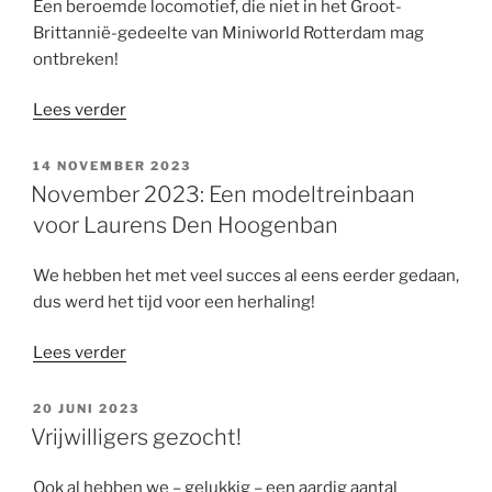
Een beroemde locomotief, die niet in het Groot-
ter
Brittannië-gedeelte van Miniworld Rotterdam mag
Wisscha”
ontbreken!
“December
Lees verder
2023:
Een
GEPLAATST
14 NOVEMBER 2023
OP
‘Flying
November 2023: Een modeltreinbaan
Scotsman’
voor Laurens Den Hoogenban
van
Ton
We hebben het met veel succes al eens eerder gedaan,
van
dus werd het tijd voor een herhaling!
Hoorn”
“November
Lees verder
2023:
Een
GEPLAATST
20 JUNI 2023
OP
modeltreinbaan
Vrijwilligers gezocht!
voor
Laurens
Ook al hebben we – gelukkig – een aardig aantal