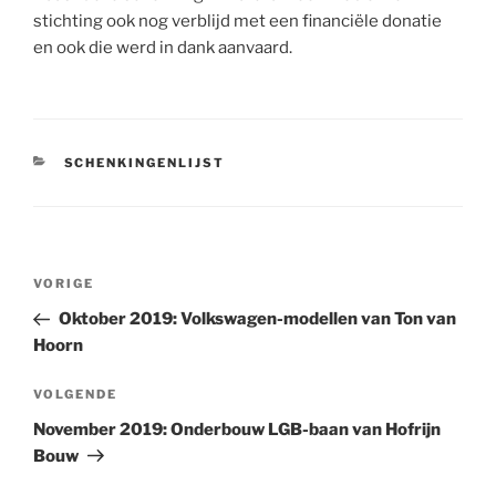
stichting ook nog verblijd met een financiële donatie
en ook die werd in dank aanvaard.
CATEGORIEËN
SCHENKINGENLIJST
Bericht
Vorig
VORIGE
navigatie
bericht
Oktober 2019: Volkswagen-modellen van Ton van
Hoorn
Volgend
VOLGENDE
bericht
November 2019: Onderbouw LGB-baan van Hofrijn
Bouw