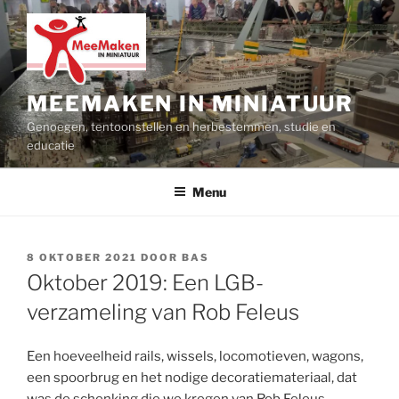
Ga
naar
de
inhoud
MEEMAKEN IN MINIATUUR
Genoegen, tentoonstellen en herbestemmen, studie en
educatie
Menu
GEPLAATST
8 OKTOBER 2021
DOOR
BAS
OP
Oktober 2019: Een LGB-
verzameling van Rob Feleus
Een hoeveelheid rails, wissels, locomotieven, wagons,
een spoorbrug en het nodige decoratiemateriaal, dat