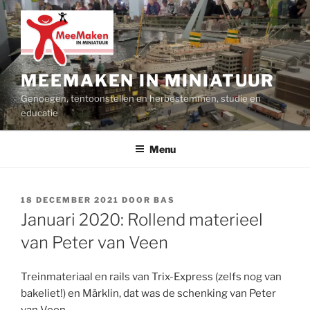
Ga
naar
de
inhoud
MEEMAKEN IN MINIATUUR
Genoegen, tentoonstellen en herbestemmen, studie en
educatie
Menu
GEPLAATST
18 DECEMBER 2021
DOOR
BAS
OP
Januari 2020: Rollend materieel
van Peter van Veen
Treinmateriaal en rails van Trix-Express (zelfs nog van
bakeliet!) en Märklin, dat was de schenking van Peter