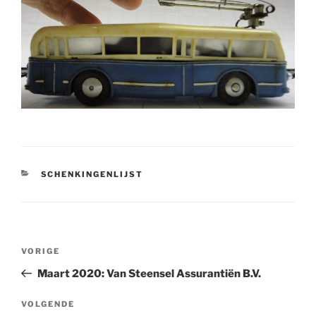
CATEGORIEËN
SCHENKINGENLIJST
Bericht
Vorig
VORIGE
navigatie
bericht
Maart 2020: Van Steensel Assurantiën B.V.
Volgend
VOLGENDE